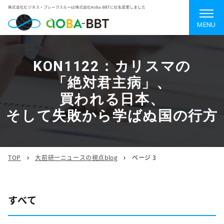
MENU
KON1122：カリスマの
「絶対君主病」、
買われる日本、
そして失敗から学ばぬ国の行方
TOP
大前研一ニュースの視点blog
ページ 3
すべて