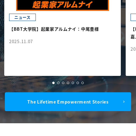
ニュース
【BBT大学院】起業家アルムナイ：中尾豊様
【
嘉
2025.11.07
20
The Lifetime Empowerment Stories