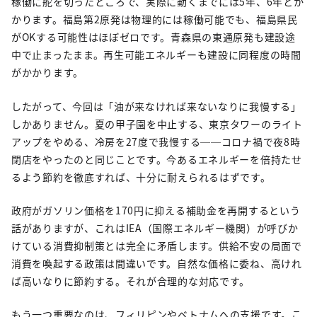
稼働に舵を切ったところで、実際に動くまでには5年、6年とか
かります。福島第2原発は物理的には稼働可能でも、福島県民
がOKする可能性はほぼゼロです。青森県の東通原発も建設途
中で止まったまま。再生可能エネルギーも建設に同程度の時間
がかかります。
したがって、今回は「油が来なければ来ないなりに我慢する」
しかありません。夏の甲子園を中止する、東京タワーのライト
アップをやめる、冷房を27度で我慢する──コロナ禍で夜8時
閉店をやったのと同じことです。今あるエネルギーを倍持たせ
るよう節約を徹底すれば、十分に耐えられるはずです。
政府がガソリン価格を170円に抑える補助金を再開するという
話がありますが、これはIEA（国際エネルギー機関）が呼びか
けている消費抑制策とは完全に矛盾します。供給不安の局面で
消費を喚起する政策は間違いです。自然な価格に委ね、高けれ
ば高いなりに節約する。それが合理的な対応です。
もう一つ重要なのは、フィリピンやベトナムへの支援です。こ