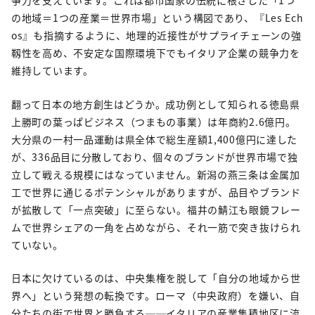
争力を支えています。これは都市国家の伝統に根ざした「1つ
の地域＝1つの産業＝世界市場」という構図であり、『Les Ech
os』も指摘するように、地理的近接性がサプライチェーンの強
靱性を高め、不安定な国際環境下でもイタリア企業の競争力を
維持しています。
翻って日本の地方創生はどうか。成功例として知られる徳島県
上勝町の葉っぱビジネス（つまもの事業）は年商約2.6億円。
大分県の一村一品運動は県全体で総生産額1,400億円に達した
が、336品目に分散しており、個々のブランドが世界市場で独
立して戦える規模にはなっていません。新潟の燕三条は金属加
工で世界に通じるポテンシャルがありますが、品目やブランド
が拡散して「一点突破」に至らない。福井の鯖江も眼鏡フレー
ムで世界シェアの一角を占めながら、それ一筋で突き抜けられ
ていない。
日本に欠けているのは、中央集権を脱して「自分の地域から世
界へ」という発想の転換です。ローマ（中央政府）を嫌い、自
分たちの街で世界と勝負する──イタリアの産業集積地区に流