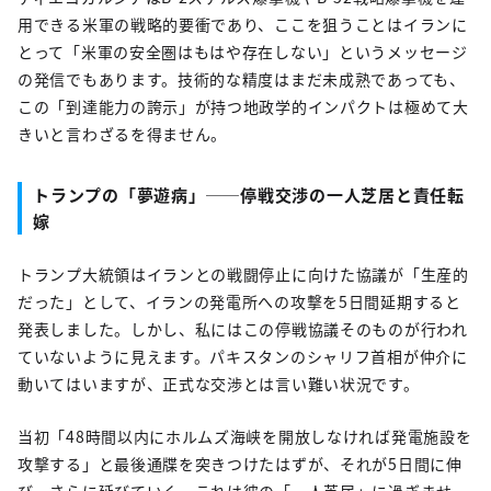
用できる米軍の戦略的要衝であり、ここを狙うことはイランに
とって「米軍の安全圏はもはや存在しない」というメッセージ
の発信でもあります。技術的な精度はまだ未成熟であっても、
この「到達能力の誇示」が持つ地政学的インパクトは極めて大
きいと言わざるを得ません。
トランプの「夢遊病」──停戦交渉の一人芝居と責任転
嫁
トランプ大統領はイランとの戦闘停止に向けた協議が「生産的
だった」として、イランの発電所への攻撃を5日間延期すると
発表しました。しかし、私にはこの停戦協議そのものが行われ
ていないように見えます。パキスタンのシャリフ首相が仲介に
動いてはいますが、正式な交渉とは言い難い状況です。
当初「48時間以内にホルムズ海峡を開放しなければ発電施設を
攻撃する」と最後通牒を突きつけたはずが、それが5日間に伸
び、さらに延びていく。これは彼の「一人芝居」に過ぎませ