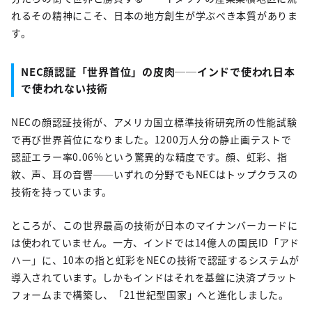
れるその精神にこそ、日本の地方創生が学ぶべき本質がありま
す。
NEC顔認証「世界首位」の皮肉──インドで使われ日本
で使われない技術
NECの顔認証技術が、アメリカ国立標準技術研究所の性能試験
で再び世界首位になりました。1200万人分の静止画テストで
認証エラー率0.06%という驚異的な精度です。顔、虹彩、指
紋、声、耳の音響──いずれの分野でもNECはトップクラスの
技術を持っています。
ところが、この世界最高の技術が日本のマイナンバーカードに
は使われていません。一方、インドでは14億人の国民ID「アド
ハー」に、10本の指と虹彩をNECの技術で認証するシステムが
導入されています。しかもインドはそれを基盤に決済プラット
フォームまで構築し、「21世紀型国家」へと進化しました。