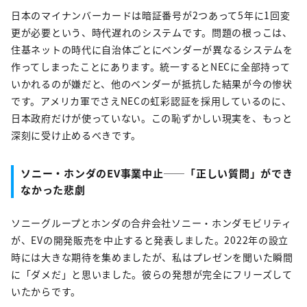
日本のマイナンバーカードは暗証番号が2つあって5年に1回変
更が必要という、時代遅れのシステムです。問題の根っこは、
住基ネットの時代に自治体ごとにベンダーが異なるシステムを
作ってしまったことにあります。統一するとNECに全部持って
いかれるのが嫌だと、他のベンダーが抵抗した結果が今の惨状
です。アメリカ軍でさえNECの虹彩認証を採用しているのに、
日本政府だけが使っていない。この恥ずかしい現実を、もっと
深刻に受け止めるべきです。
ソニー・ホンダのEV事業中止──「正しい質問」ができ
なかった悲劇
ソニーグループとホンダの合弁会社ソニー・ホンダモビリティ
が、EVの開発販売を中止すると発表しました。2022年の設立
時には大きな期待を集めましたが、私はプレゼンを聞いた瞬間
に「ダメだ」と思いました。彼らの発想が完全にフリーズして
いたからです。