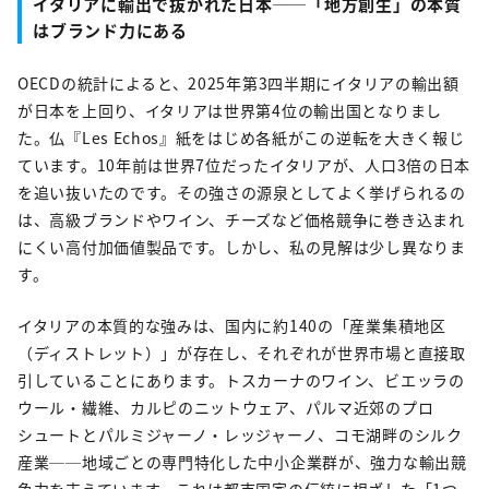
イタリアに輸出で抜かれた日本──「地方創生」の本質
はブランド力にある
OECDの統計によると、2025年第3四半期にイタリアの輸出額
が日本を上回り、イタリアは世界第4位の輸出国となりまし
た。仏『Les Echos』紙をはじめ各紙がこの逆転を大きく報じ
ています。10年前は世界7位だったイタリアが、人口3倍の日本
を追い抜いたのです。その強さの源泉としてよく挙げられるの
は、高級ブランドやワイン、チーズなど価格競争に巻き込まれ
にくい高付加価値製品です。しかし、私の見解は少し異なりま
す。
イタリアの本質的な強みは、国内に約140の「産業集積地区
（ディストレット）」が存在し、それぞれが世界市場と直接取
引していることにあります。トスカーナのワイン、ビエッラの
ウール・繊維、カルピのニットウェア、パルマ近郊のプロ
シュートとパルミジャーノ・レッジャーノ、コモ湖畔のシルク
産業──地域ごとの専門特化した中小企業群が、強力な輸出競