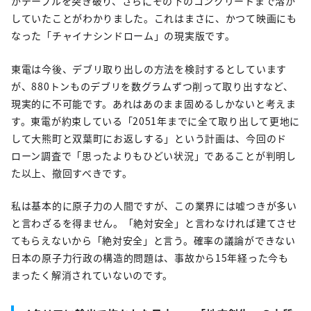
がテーブルを突き破り、さらにその下のコンクリートまで溶か
していたことがわかりました。これはまさに、かつて映画にも
なった「チャイナシンドローム」の現実版です。
東電は今後、デブリ取り出しの方法を検討するとしています
が、880トンものデブリを数グラムずつ削って取り出すなど、
現実的に不可能です。あれはあのまま固めるしかないと考えま
す。東電が約束している「2051年までに全て取り出して更地に
して大熊町と双葉町にお返しする」という計画は、今回のド
ローン調査で「思ったよりもひどい状況」であることが判明し
た以上、撤回すべきです。
私は基本的に原子力の人間ですが、この業界には嘘つきが多い
と言わざるを得ません。「絶対安全」と言わなければ建てさせ
てもらえないから「絶対安全」と言う。確率の議論ができない
日本の原子力行政の構造的問題は、事故から15年経った今も
まったく解消されていないのです。