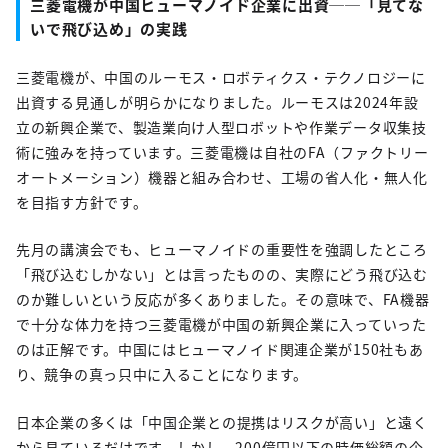
三菱電機が中国ヒューマノイド企業に出資──「見てな
いで飛び込め」の実践
三菱電機が、中国のルーモス・ロボティクス・テクノロジーに
出資する見通しが明らかになりました。ルーモスは2024年設
立の新興企業で、製造業向け人型ロボットや作業データ収集技
術に強みを持っています。三菱電機は自社のFA（ファクトリー
オートメーション）機器と組み合わせ、工場の省人化・無人化
を目指す方針です。
先月の講演会でも、ヒューマノイドの重要性を強調したところ
「飛び込むしかない」とは言ったものの、実際にどう飛び込む
のか難しいという反応が多くありました。その意味で、FA機器
で十分な体力を持つ三菱電機が中国の新興企業に入っていった
のは正解です。中国にはヒューマノイド関連企業が150社もあ
り、競争の真っ只中に入ることになります。
日本企業の多くは「中国
企業との提携はリスクが高い
」と遠く
から見ているだけです。しかし、200億円以下の時価総額の企