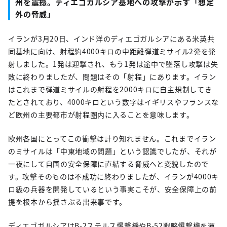
州を震撼。
ディエゴガルシア基地への攻撃が示す「想定
外の脅威」
イランが3月20日、インド洋のディエゴガルシアにある米英共
同基地に向け、射程約4000キロの中距離弾道ミサイル2発を発
射しました。1発は迎撃され、もう1発は途中で墜落し攻撃は失
敗に終わりましたが、問題はその「射程」にあります。イラン
はこれまで弾道ミサイルの射程を2000キロに自主規制してき
たとされており、4000キロという数字はイギリスやフランスな
ど欧州の主要都市が射程圏内に入ることを意味します。
欧州各国にとってこの衝撃は計り知れません。これまでイラン
のミサイルは「中東地域の問題」という認識でしたが、それが
一夜にして自国の安全保障に直結する脅威へと変貌したので
す。攻撃そのものは不成功に終わりましたが、イランが4000キ
ロ級の兵器を開発しているという事実こそが、安全保障上の前
提を根本から揺さぶる出来事です。
ディエゴガルシアはB-2ステルス爆撃機やB-52戦略爆撃機を運