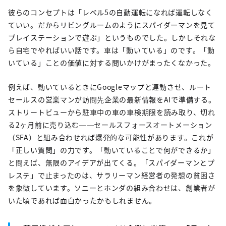
彼らのコンセプトは「レベル5の自動運転になれば運転しなく
ていい。だからリビングルームのようにスパイダーマンを見て
プレイステーションで遊ぶ」というものでした。しかしそれな
ら自宅でやればいい話です。車は「動いている」のです。「動
いている」ことの価値に対する問いかけがまったくなかった。
例えば、動いているときにGoogleマップと連動させ、ルート
セールスの営業マンが訪問先企業の最新情報をAIで準備する。
ストリートビューから駐車中の車の車検期限を読み取り、切れ
る2ヶ月前に売り込む──セールスフォースオートメーション
（SFA）と組み合わせれば爆発的な可能性があります。これが
「正しい質問」の力です。「動いていることで何ができるか」
と問えば、無限のアイデアが出てくる。「スパイダーマンとプ
レステ」で止まったのは、サラリーマン経営者の発想の貧困さ
を象徴しています。ソニーとホンダの組み合わせは、創業者が
いた頃であれば面白かったかもしれません。