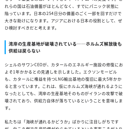
れらの国は石油備蓄がほとんどなく、すでにパニック状態に
陥っています。日本の254日分の備蓄のごく一部を回すだけで
大きな助けになります。アジアにおける日本の役割として、ぜ
ひ検討すべきだと考えます。
湾岸の生産基地が破壊されている──ホルムズ解放後も
供給は戻らない
シェルのサワンCEOが、カタールのエネルギー施設の修復にお
よそ1年かかるとの見通しを示しました。エクソンモービル
も、カタールに権益を持つLNG輸出基地の復旧に最大5年かか
ると言っています。これは、仮にホルムズ海峡が通れるように
なったとしても、湾岸の生産基地そのものがイランの攻撃で破
壊されており、供給力自体が落ちているということを意味しま
す。
私たちは「海峡が通れるかどうか」ばかりに注目しがちです
が、向こう側で生産設備がやられているという事実こそがより