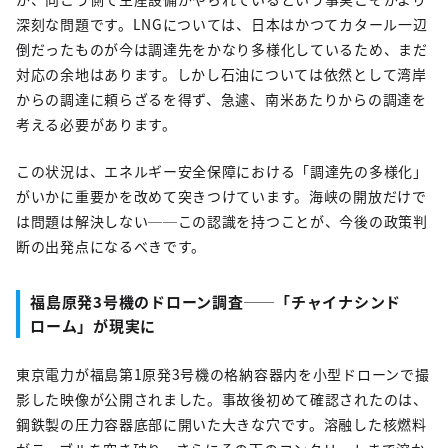
深刻な問題です。LNGについては、日本はかつてカタール一辺
倒だったものが今は調達先をかなり多様化しているため、まだ
対応の余地はあります。しかし石油については依然として湾岸
からの調達に頼らざるを得ず、急遽、南米あたりからの調達を
考える必要があります。
この状況は、エネルギー安全保障における「調達先の多様化」
がいかに重要かを改めて突きつけています。海峡の開放だけで
は問題は解決しない──この認識を持つことが、今後の政策判
断の出発点になるべきです。
福島原発3号機のドローン調査──「チャイナシンド
ローム」が現実に
東京電力が福島第1原発3号機の格納容器内を小型ドローンで撮
影した映像が公開されました。事故後初めて確認されたのは、
鋼鉄製の圧力容器底部に開いた大きな穴です。溶融した核燃料