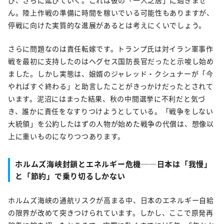
ん。陸上作戦の準備に時間を稼いでいる可能性もありますが、
停戦に向けた実質的な進展があるとは考えにくいでしょう。
さらに問題なのは責任転嫁です。トランプ氏は対イラン軍事作
戦を最初に支持したのはヘグセス国防長官だったと示唆し始め
ました。しかし実態は、娘婿のジャレッド・クシュナーが「今
やればすぐ終わる」と助言したことがきっかけだったとされて
います。泥沼にはまった結果、秋の中間選挙に不利だと気づ
き、誰かに責任をなすりつけようとしている。「戦争をしない
大統領」を公約したはずの人物が始めた戦争の代償は、想像以
上に重いものになりつつあります。
ホルムズ海峡封鎖とエネルギー危機──日本は「我慢」
と「節約」で乗り切るしかない
ホルムズ海峡の通航リスクが高まる中、日本のエネルギー自給
の限界が改めて突きつけられています。しかし、ここで原発再