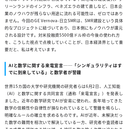
リーンランドのインフラ、ベネズエラの建て直しなど、日本企
業のノウハウが残らない用途に流れる可能性は、ゼロではあり
ません。今回のGE Vernova-日立SMRは、SMR建設という具体
的なプロジェクトに紐づいており、日本側にもノウハウが還元
される設計です。対米投融資5500億ドル枠の今後の使われ方
を、こうした視点で点検していくことが、日本経済界として重
要だと、私は考えています。
AIと数学に関する来電宣言──「シンギュラリティはす
でに到来している」と数学者が警鐘
世界15カ国の大学や研究機関の研究者らは6月2日、人工知能
（AI）と数学に関する共同宣言（通称「来電宣言」）を発表し
ました。近年の数学研究でAIが安易に使われ、長年培ってきた
数学の信頼性や自律性が損なわれているとして警鐘を鳴らし、
明確なルールの確立を求めるものです。AIが近年、未解決だっ
た数学の難問を相次いで解決している一方、研究者や査読者は