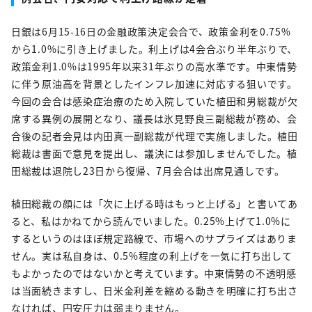
日銀は6月15-16日の金融政策決定会合で、政策金利を0.75%
から1.0%に引き上げました。利上げは4会合ぶり半年ぶりで、
政策金利1.0%は1995年以来31年ぶりの高水準です。中東情勢
に伴う原油高を背景としたインフレ加速に対応する狙いです。
今回の会合は感染症治療のため入院していた植田和男総裁が欠
席する異例の展開となり、議長は氷見野良三副総裁が務め、会
合後の記者会見は内田真一副総裁が代理で実施しました。植田
総裁は書面で意見を提出し、議決には参加しませんでした。植
田総裁は退院し23日から復帰、7月会合は出席見通しです。
植田総裁の顔には「次に上げる時はもっと上げる」と書いてあ
ると、私はかねてから読んでいました。0.25%上げて1.0%に
するというのはほぼ規定路線で、市場へのサプライズはありま
せん。実は私自身は、0.5%程度の利上げを一気に打ち出して
もよかったのではないかと考えています。中東情勢の不透明感
は当面続きますし、日米金利差を縮める動きを明確に打ち出さ
なければ、円安圧力は弱まりません。