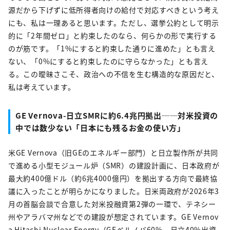
源だから下げずに低所得者向けの給付で対応すべきという考え
にも、私は一理あると思います。ただし、選挙公約として明示
的に「2年間ゼロ」と約束したのなら、何らかの形で実行する
のが筋です。「1%にすると約束した通りに進めた」とも言え
ない、「0%にすると約束したのに守らなかった」とも言え
る。この曖昧さこそ、政治への不信を生む構造的な原因だと、
私は考えています。
GE Vernova-日立SMRに約6.4兆円拠出──対米投資の
中では数少ない「日本にも残るお金の使い方」
米GE Vernova（旧GEのエネルギー部門）と日立製作所が共同
で進める小型モジュール炉（SMR）の建設計画に、日本政府が
最大約400億ドル（約6兆4000億円）を拠出する方向で最終協
議に入ったことが明らかになりました。日米両政府が2026年3
月の首脳会談で合意した対米投融資第2弾の一環で、テネシー
州やアラバマ州などでの建設が想定されています。GE Vernov
a Hitachi Nuclear Energy（GEベルノバ60%、日立40%出資