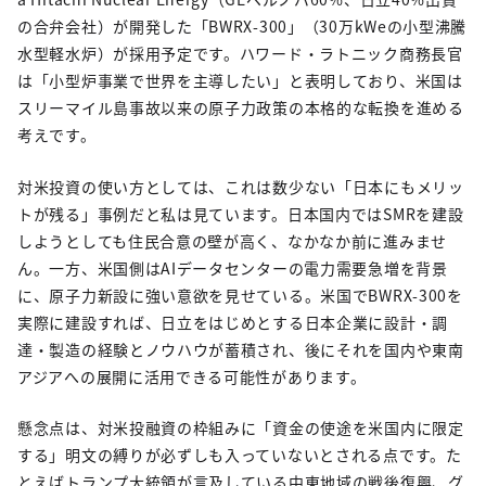
の合弁会社）が開発した「BWRX-300」（30万kWeの小型沸騰
水型軽水炉）が採用予定です。ハワード・ラトニック商務長官
は「小型炉事業で世界を主導したい」と表明しており、米国は
スリーマイル島事故以来の原子力政策の本格的な転換を進める
考えです。
対米投資の使い方としては、これは数少ない「日本にもメリッ
トが残る」事例だと私は見ています。日本国内ではSMRを建設
しようとしても住民合意の壁が高く、なかなか前に進みませ
ん。一方、米国側はAIデータセンターの電力需要急増を背景
に、原子力新設に強い意欲を見せている。米国でBWRX-300を
実際に建設すれば、日立をはじめとする日本企業に設計・調
達・製造の経験とノウハウが蓄積され、後にそれを国内や東南
アジアへの展開に活用できる可能性があります。
懸念点は、対米投融資の枠組みに「資金の使途を米国内に限定
する」明文の縛りが必ずしも入っていないとされる点です。た
とえばトランプ大統領が言及している中東地域の戦後復興、グ