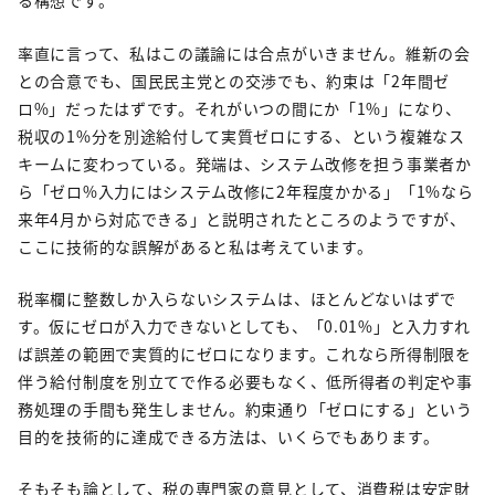
る構想です。
率直に言って、私はこの議論には合点がいきません。維新の会
との合意でも、国民民主党との交渉でも、約束は「2年間ゼ
ロ%」だったはずです。それがいつの間にか「1%」になり、
税収の1%分を別途給付して実質ゼロにする、という複雑なス
キームに変わっている。発端は、システム改修を担う事業者か
ら「ゼロ%入力にはシステム改修に2年程度かかる」「1%なら
来年4月から対応できる」と説明されたところのようですが、
ここに技術的な誤解があると私は考えています。
税率欄に整数しか入らないシステムは、ほとんどないはずで
す。仮にゼロが入力できないとしても、「0.01%」と入力すれ
ば誤差の範囲で実質的にゼロになります。これなら所得制限を
伴う給付制度を別立てで作る必要もなく、低所得者の判定や事
務処理の手間も発生しません。約束通り「ゼロにする」という
目的を技術的に達成できる方法は、いくらでもあります。
そもそも論として、税の専門家の意見として、消費税は安定財