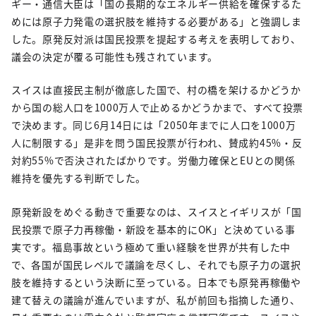
ギー・通信大臣は「国の長期的なエネルギー供給を確保するた
めには原子力発電の選択肢を維持する必要がある」と強調しま
した。原発反対派は国民投票を提起する考えを表明しており、
議会の決定が覆る可能性も残されています。
スイスは直接民主制が徹底した国で、村の橋を架けるかどうか
から国の総人口を1000万人で止めるかどうかまで、すべて投票
で決めます。同じ6月14日には「2050年までに人口を1000万
人に制限する」是非を問う国民投票が行われ、賛成約45%・反
対約55%で否決されたばかりです。労働力確保とEUとの関係
維持を優先する判断でした。
原発新設をめぐる動きで重要なのは、スイスとイギリスが「国
民投票で原子力再稼働・新設を基本的にOK」と決めている事
実です。福島事故という極めて重い経験を世界が共有した中
で、各国が国民レベルで議論を尽くし、それでも原子力の選択
肢を維持するという決断に至っている。日本でも原発再稼働や
建て替えの議論が進んでいますが、私が前回も指摘した通り、