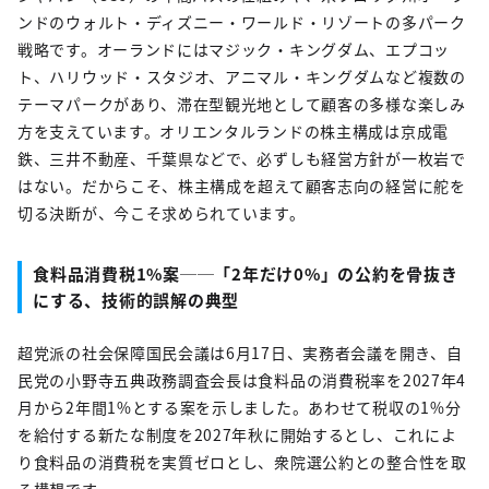
ンドのウォルト・ディズニー・ワールド・リゾートの多パーク
戦略です。オーランドにはマジック・キングダム、エプコッ
ト、ハリウッド・スタジオ、アニマル・キングダムなど複数の
テーマパークがあり、滞在型観光地として顧客の多様な楽しみ
方を支えています。オリエンタルランドの株主構成は京成電
鉄、三井不動産、千葉県などで、必ずしも経営方針が一枚岩で
はない。だからこそ、株主構成を超えて顧客志向の経営に舵を
切る決断が、今こそ求められています。
食料品消費税1%案──「2年だけ0%」の公約を骨抜き
にする、技術的誤解の典型
超党派の社会保障国民会議は6月17日、実務者会議を開き、自
民党の小野寺五典政務調査会長は食料品の消費税率を2027年4
月から2年間1%とする案を示しました。あわせて税収の1%分
を給付する新たな制度を2027年秋に開始するとし、これによ
り食料品の消費税を実質ゼロとし、衆院選公約との整合性を取