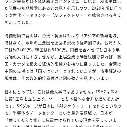
ウォン会長が日本経済新聞のインタビューに応じ、AI市場はま
だ発展の初期段階にあるとの見方を示しつつ、2029年頃に日本
で次世代データセンター「AIファクトリー」を稼働させる考え
を示しました。
時価総額で言えば、台湾・韓国はもはや「アジアの新興地域」
ではなく、欧州の主要国を上回る規模の経済圏です。台湾の人
口は約2400万、韓国は約5100万。両者を合わせても日本の半
分強の人口にすぎませんが、上場企業の時価総額で見れば、英
国・カナダを超える経済的影響力を持つに至りました。台湾は
中国の立場では「国ではない」とされていますが、市場経済の
現実は、その政治的位置付けと別の動きを見せています。
日本にとっても、これは他人事ではありません。TSMCは熊本
に第1工場を立ち上げ、ソニーとも本格的な合弁を進める方針
です。SKグループが日本に「AIファクトリー」を作るというの
も、半導体やデータセンターという最先端領域で、日本が
「使ってもらう側」に位置付けられている現実を示していま
す。日本の対応策は明確で、こうした台韓のAI半導体エコシス