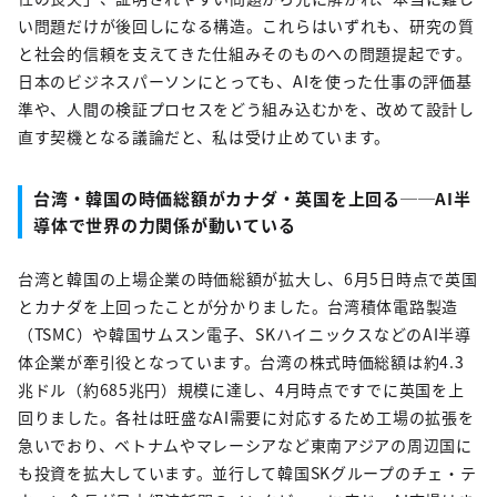
い問題だけが後回しになる構造。これらはいずれも、研究の質
と社会的信頼を支えてきた仕組みそのものへの問題提起です。
日本のビジネスパーソンにとっても、AIを使った仕事の評価基
準や、人間の検証プロセスをどう組み込むかを、改めて設計し
直す契機となる議論だと、私は受け止めています。
台湾・韓国の時価総額がカナダ・英国を上回る──AI半
導体で世界の力関係が動いている
台湾と韓国の上場企業の時価総額が拡大し、6月5日時点で英国
とカナダを上回ったことが分かりました。台湾積体電路製造
（TSMC）や韓国サムスン電子、SKハイニックスなどのAI半導
体企業が牽引役となっています。台湾の株式時価総額は約4.3
兆ドル（約685兆円）規模に達し、4月時点ですでに英国を上
回りました。各社は旺盛なAI需要に対応するため工場の拡張を
急いでおり、ベトナムやマレーシアなど東南アジアの周辺国に
も投資を拡大しています。並行して韓国SKグループのチェ・テ