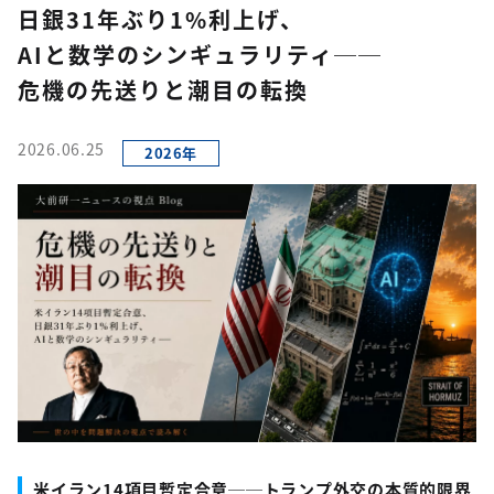
日銀31年ぶり1%利上げ、
AIと数学のシンギュラリティ──
危機の先送りと潮目の転換
2026.06.25
2026年
米イラン14項目暫定合意──トランプ外交の本質的限界