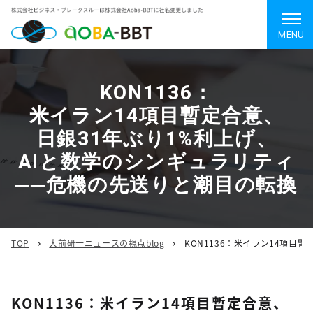
MENU
KON1136：
米イラン14項目暫定合意、
日銀31年ぶり1%利上げ、
AIと数学のシンギュラリティ
──危機の先送りと潮目の転換
TOP
大前研一ニュースの視点blog
KON1136：米イラン14項目
KON1136：米イラン14項目暫定合意、