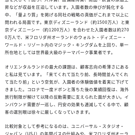
昇などが収益を圧迫しています。入園者数の伸びが鈍化する
中、「量より質」を掲げる同社の戦略の真価がこれまで以上に
問われる局面です。東京ディズニーランド（約1500万人）と東
京ディズニーシー（約1200万人）を合わせた入園者数は約270
0万人で、米フロリダ州オーランドのウォルト・ディズニー・
ワールド・リゾート内のマジック・キングダムを上回り、単一
所在地としては世界最大級のテーマパーク事業者です。
オリエンタルランドの最大の課題は、顧客志向の希薄さにある
と私は見ています。「来てくれて当たり前、長時間並んでくれ
て当たり前」という空気が、入園者の体験価値を着実に下げて
きました。コロナで一度ドボンと落ちた後の業績回復は、海外
旅行制限が解けて以降の反動需要に支えられた面が大きい。イ
ンバウンド需要が一巡し、円安の効果も逓減してくる中で、顧
客の選別眼は徐々に厳しくなっていきます。
比較対象として参考になるのは、ユニバーサル・スタジオ・
ジャパン（USJ）の年間パスの仕組みや、米フロリダ州オーラ