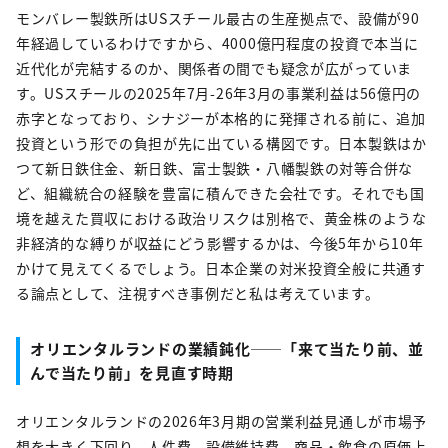
モンバレー製鉄所はUSスチール最古の生産拠点で、設備が90
年経過しているわけですから、4000億円程度の投資で本当に
近代化が完結するのか、関係者の間でも疑念が広がっていま
す。USスチールの2025年7月-26年3月の事業利益は56億円の
赤字となっており、シナジーが本格的に発揮される前に、追加
投資という形での負担が先に出ている構図です。日本製鉄はか
つて新日鉄住金、新日鉄、富士製鉄・八幡製鉄の対等合併な
ど、組織統合の経験を豊富に積んできた会社です。それでも国
境を越えた買収における政治リスクは別格で、黄金株のような
非経済的な縛りが収益にどう影響するかは、今後5年から10年
かけて見えてくるでしょう。日本企業の対米投資全般に共通す
る論点として、注視すべき事例だと私は考えています。
オリエンタルランドの業績鈍化──「来て当たり前、並
んで当たり前」を見直す時期
オリエンタルランドの2026年3月期の営業利益見通しが市場予
想を大きく下回り、人件費、設備維持費、商品・飲食の原価上