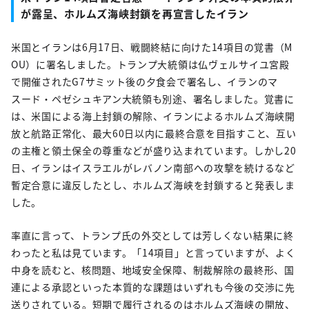
が露呈、ホルムズ海峡封鎖を再宣言したイラン
米国とイランは6月17日、戦闘終結に向けた14項目の覚書（M
OU）に署名しました。トランプ大統領は仏ヴェルサイユ宮殿
で開催されたG7サミット後の夕食会で署名し、イランのマ
スード・ペゼシュキアン大統領も別途、署名しました。覚書に
は、米国による海上封鎖の解除、イランによるホルムズ海峡開
放と航路正常化、最大60日以内に最終合意を目指すこと、互い
の主権と領土保全の尊重などが盛り込まれています。しかし20
日、イランはイスラエルがレバノン南部への攻撃を続けるなど
暫定合意に違反したとし、ホルムズ海峡を封鎖すると発表しま
した。
率直に言って、トランプ氏の外交としては芳しくない結果に終
わったと私は見ています。「14項目」と言っていますが、よく
中身を読むと、核問題、地域安全保障、制裁解除の最終形、国
連による承認といった本質的な課題はいずれも今後の交渉に先
送りされている。短期で履行されるのはホルムズ海峡の開放、