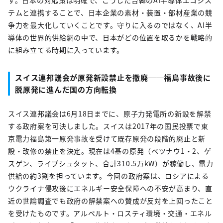
テムと連携することで、日本企業の素材・装置・部材産業の競
争力を最大化していくことです。守りに入るのではなく、AI半
導体の世界的供給網の中で、日本がどの位置を取るかを戦略的
に組み立てる時期に入っています。
スイス連邦議会が原発新設禁止を撤廃──福島事故後に
脱原発に進んだ国の方向転換
スイス連邦議会は6月18日までに、原子力発電所の新設を解禁
する政府案を可決しました。スイスは2017年の国民投票で東
京電力福島第一原発事故を受けて既存原発の段階的廃止と新
設・改修の禁止を決定。現在は4基の原発（ベツナウ1・2、ゲ
スゲン、ライプシュタット、合計310.5万kW）が稼働し、電力
供給の約3割を担っています。今回の政府案は、ロシアによる
ウクライナ侵攻後にエネルギー安全保障への不安が高まり、直
近の世論調査でも政府の解禁案への賛成が反対を上回ったこと
を受けたものです。アルベルト・ロスティ環境・交通・エネル