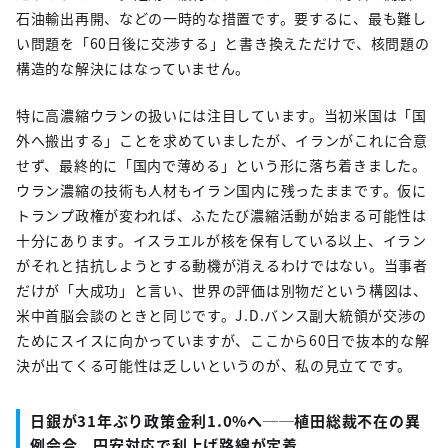
石油輸出再開、などの一時的な措置です。要するに、最も難し
い問題を「60日後に交渉する」と書き換えただけで、核問題の
構造的な解決にはなっていません。
特に高濃縮ウランの扱いには注目しています。当初米国は「国
外へ搬出する」ことを求めていましたが、イランがこれに合意
せず、最終的に「国内で薄める」という形に落ち着きました。
ウラン濃縮の技術も人材もイラン国内に残ったままです。仮に
トランプ政権が変われば、ふたたび濃縮活動が始まる可能性は
十分にあります。イスラエルが核を保有している以上、イラン
がそれと拮抗しようとする動機が消えるわけではない。当事者
だけが「大成功」と言い、世界の評価は別物だという構図は、
米中首脳会談のときと同じです。J.D.バンス副大統領が交渉の
ためにスイスに向かっていますが、ここから60日で抜本的な解
決が出てくる可能性は乏しいというのが、私の見立てです。
日銀が31年ぶり政策金利1.0%へ──植田総裁不在の異
例会合、円安対応で利上げ路線が定着