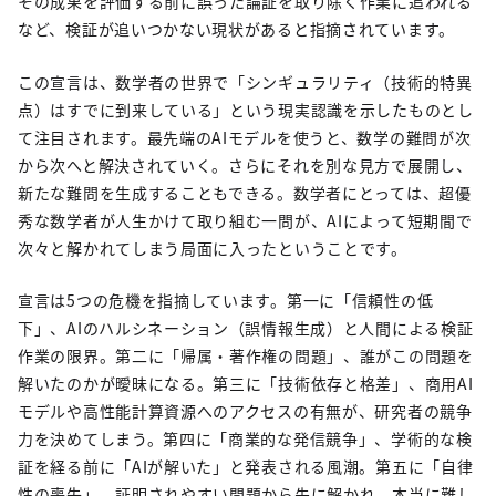
その成果を評価する前に誤った論証を取り除く作業に追われる
など、検証が追いつかない現状があると指摘されています。
この宣言は、数学者の世界で「シンギュラリティ（技術的特異
点）はすでに到来している」という現実認識を示したものとし
て注目されます。最先端のAIモデルを使うと、数学の難問が次
から次へと解決されていく。さらにそれを別な見方で展開し、
新たな難問を生成することもできる。数学者にとっては、超優
秀な数学者が人生かけて取り組む一問が、AIによって短期間で
次々と解かれてしまう局面に入ったということです。
宣言は5つの危機を指摘しています。第一に「信頼性の低
下」、AIのハルシネーション（誤情報生成）と人間による検証
作業の限界。第二に「帰属・著作権の問題」、誰がこの問題を
解いたのかが曖昧になる。第三に「技術依存と格差」、商用AI
モデルや高性能計算資源へのアクセスの有無が、研究者の競争
力を決めてしまう。第四に「商業的な発信競争」、学術的な検
証を経る前に「AIが解いた」と発表される風潮。第五に「自律
性の喪失」、証明されやすい問題から先に解かれ、本当に難し