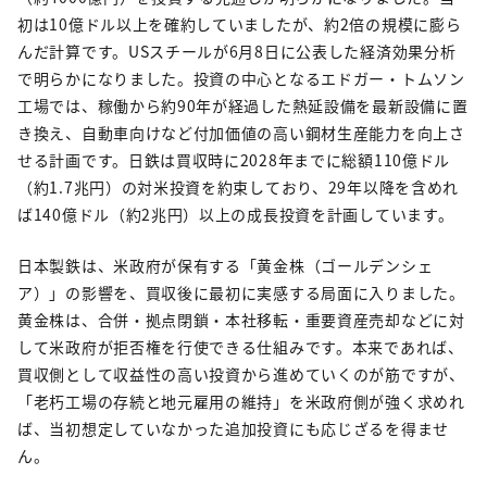
初は10億ドル以上を確約していましたが、約2倍の規模に膨ら
んだ計算です。USスチールが6月8日に公表した経済効果分析
で明らかになりました。投資の中心となるエドガー・トムソン
工場では、稼働から約90年が経過した熱延設備を最新設備に置
き換え、自動車向けなど付加価値の高い鋼材生産能力を向上さ
せる計画です。日鉄は買収時に2028年までに総額110億ドル
（約1.7兆円）の対米投資を約束しており、29年以降を含めれ
ば140億ドル（約2兆円）以上の成長投資を計画しています。
日本製鉄は、米政府が保有する「黄金株（ゴールデンシェ
ア）」の影響を、買収後に最初に実感する局面に入りました。
黄金株は、合併・拠点閉鎖・本社移転・重要資産売却などに対
して米政府が拒否権を行使できる仕組みです。本来であれば、
買収側として収益性の高い投資から進めていくのが筋ですが、
「老朽工場の存続と地元雇用の維持」を米政府側が強く求めれ
ば、当初想定していなかった追加投資にも応じざるを得ませ
ん。