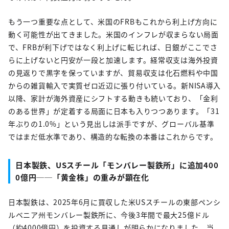
もう一つ重要な点として、米国のFRBもこれから利上げ方向に
動く可能性が出てきました。米国のインフレが収まらない局面
で、FRBが利下げではなく利上げに転じれば、日銀がここでさ
らに上げないと円安が一段と加速します。経常収支は海外投資
の見返りで黒字を保っていますが、貿易収支は化石燃料や中国
からの雑貨輸入で実質ゼロ近辺に張り付いている。新NISA導入
以降、家計が海外資産にシフトする動きも続いており、「金利
のある世界」が定着する局面に日本も入りつつあります。「31
年ぶりの1.0%」という見出しは派手ですが、グローバル基準
ではまだ低水準であり、構造的な転換の本番はこれからです。
日本製鉄、USスチール「モンバレー製鉄所」に追加400
0億円──「黄金株」の重みが顕在化
日本製鉄は、2025年6月に買収した米USスチールの東部ペンシ
ルベニア州モンバレー製鉄所に、今後3年間で最大25億ドル
（約4000億円）を投資する見通しが明らかになりました。当