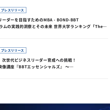
プレスリリース
ーダーを目指すためのMBA - BOND-BBT
グラムの実践的洞察とその未来 世界大学ランキング「The
est small universities 2023」8位選出記念！ Bond-BBT
ラム現地ディレクター、Barry Burgan氏が登壇
プレスリリース
BT、次世代ビジネスリーダー育成への挑戦！
映像講座『BBTエッセンシャルズ』 ～
律と組織成長を加速する革新的学習プラットフォーム～