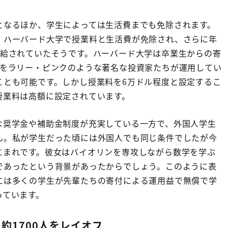
となるほか、学生によっては生活費までも免除されます。
、ハーバード大学で授業料と生活費が免除され、さらに年
給されていたそうです。ハーバード大学は卒業生からの寄
をラリー・ピンクのような著名な投資家たちが運用してい
ことも可能です。しかし授業料を
6
万ドル程度と設定するこ
授業料は高額に設定されています。
な奨学金や補助金制度が充実している一方で、外国人学生
ん。私が学生だった頃には外国人でも同じ条件でしたが今
にまれです。彼女はバイオリンを専攻しながら数学を学ぶ
であったという背景があったからでしょう。このように表
には多くの学生が先輩たちの寄付による運用益で無償で学
っています。
約1700人をレイオフ