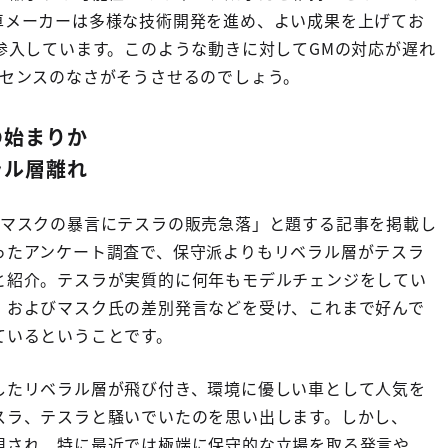
車メーカーは多様な技術開発を進め、よい成果を上げてお
参入しています。このような動きに対して
GM
の対応が遅れ
センスのなさがそうさせるのでしょう。
の始まりか
ラル層離れ
マスクの暴言にテスラの販売急落」と題する記事を掲載し
ったアンケート調査で、保守派よりもリベラル層がテスラ
と紹介。テスラが実質的に何年もモデルチェンジをしてい
、およびマスク氏の差別発言などを受け、これまで好んで
ているということです。
したリベラル層が飛び付き、環境に優しい車として人気を
スラ、テスラと騒いでいたのを思い出します。しかし、
視され、特に最近では極端に保守的な立場を取る発言や、