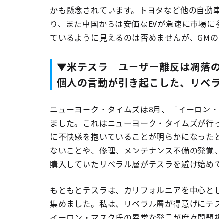
かも懸念されています。トヨタなど他の自動
り、また中国からは安価な
EV
が急速に市場に
ているように見えるのは否めませんが、
GM
の
▼米テスラ ユーザー離反は凋落
個人の言動が引き起こした、リベ
ニューヨーク・タイムズは
8
月、「イーロン・
ました。これはニューヨーク・タイムズが行
に不快感を抱いていることが明らかになった
ないことや、修理、メンテナンス不備の発覚
購入していたリベラル層がテスラを避け始め
もともとテスラは、カリフォルニアを中心と
集めました。私は、リベラル層が得意げにテ
イーロン・マスク氏の異常な発言が度々問題