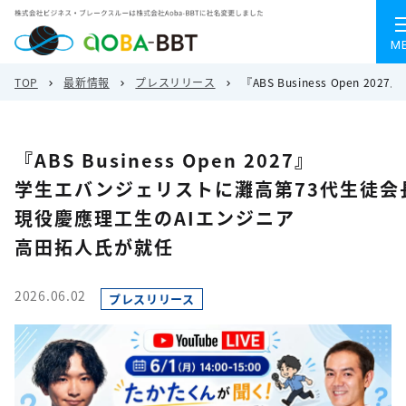
M
TOP
最新情報
プレスリリース
『ABS Business Ope
『ABS Business Open 2027』
学生エバンジェリストに灘高第73代生徒会
現役慶應理工生のAIエンジニア
高田拓人氏が就任
2026.06.02
プレスリリース