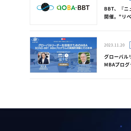
BBT、『
開催。"リ
2023.11.20
グローバルリ
MBAプロ
world's b
MBAプログ