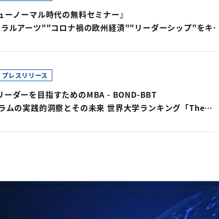
ニューノーマル時代の無料セミナー』
ベラルアーツ""コロナ禍の欧州経済""リーダーシップ"を
プレスリリース
ーダーを目指すためのMBA - BOND-BBT
グラムの実践的洞察とその未来 世界大学ランキング「The
est small universities 2023」8位選出記念！ Bond-BBT
ラム現地ディレクター、Barry Burgan氏が登壇