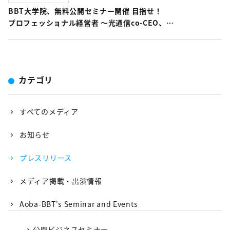
BBT大学院、無料公開セミナー開催 目指せ！
プロフェッショナル経営者 〜光通信co-CEO、
産業再生機構執行役員、カネボウ化粧品
会長兼CEO等を歴任、 企業の経営再建や再生を手掛ける、
BBT大学院の余語邦彦教授が登壇～
カテゴリ
すべてのメディア
お知らせ
プレスリリース
メディア掲載・出演情報
Aoba-BBT's Seminar and Events
公開ビジネスセミナー