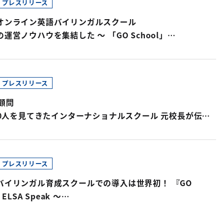
プレスリリース
オンライン英語バイリンガルスクール
運営ノウハウを集結した ～ 「GO School」
開校 ～
プレスリリース
l顧問
00人を見てきたインターナショナルスクール 元校長が伝授
抜くための10か条 」他 ～
できる"グローバルマインド子育て"～ "GO School
勉強会"開催
プレスリリース
バイリンガル育成スクールでの導入は世界初！ 『GO
 ELSA Speak ～
レー発の最先端AI発音矯正サービスを副教材として採用～