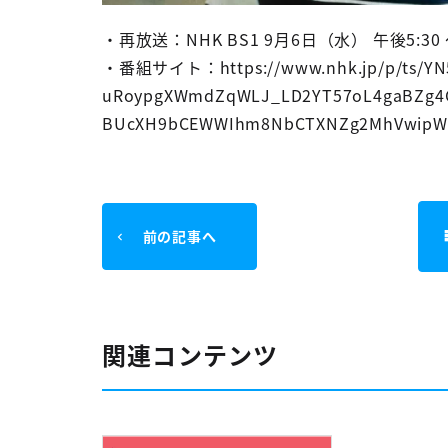
・再放送：NHK BS1 9月6日（水） 午後5:30 
・番組サイト：https://www.nhk.jp/p/ts/YN5Y
uRoypgXWmdZqWLJ_LD2YT57oL4gaBZg4G
BUcXH9bCEWWIhm8NbCTXNZg2MhVwipWzd
前の記事へ
関連コンテンツ