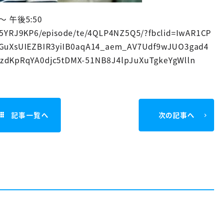
〜 午後5:50
RJ9KP6/episode/te/4QLP4NZ5Q5/?fbclid=IwAR1CP
uXsUIEZBIR3yiIB0aqA14_aem_AV7Udf9wJUO3gad4
KpRqYA0djc5tDMX-51NB8J4lpJuXuTgkeYgWlln
記事一覧へ
次の記事へ