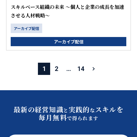
スキルベース組織の未来 ～個人と企業の成長を加速
させる人材戦略～
アーカイブ配信
アーカイブ配信
1
2
…
14
最新の経営知識
実践的
スキルを
と
な
毎月無料
で得られます