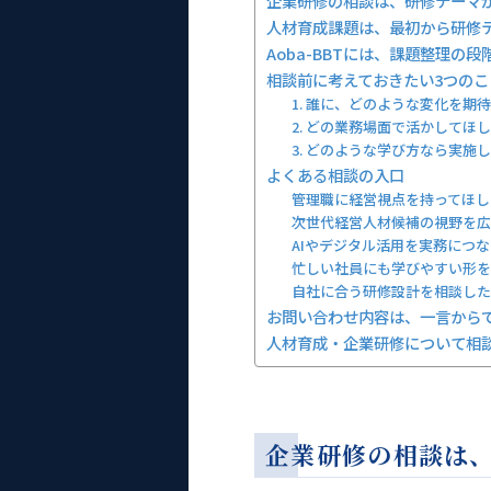
企業研修の相談は、研修テーマ
人材育成課題は、最初から研修
Aoba-BBTには、課題整理の
相談前に考えておきたい3つのこ
1. 誰に、どのような変化を期
2. どの業務場面で活かしてほ
3. どのような学び方なら実施
よくある相談の入口
管理職に経営視点を持ってほし
次世代経営人材候補の視野を広
AIやデジタル活用を実務につ
忙しい社員にも学びやすい形を
自社に合う研修設計を相談した
お問い合わせ内容は、一言から
人材育成・企業研修について相
企業研修の相談は