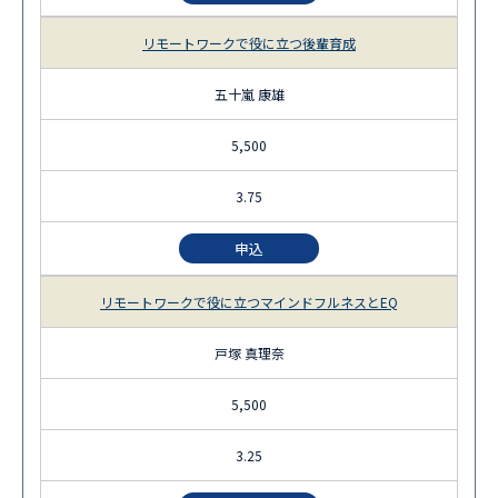
リモートワークで役に立つ後輩育成
五十嵐 康雄
5,500
3.75
申込
リモートワークで役に立つマインドフルネスとEQ
戸塚 真理奈
5,500
3.25