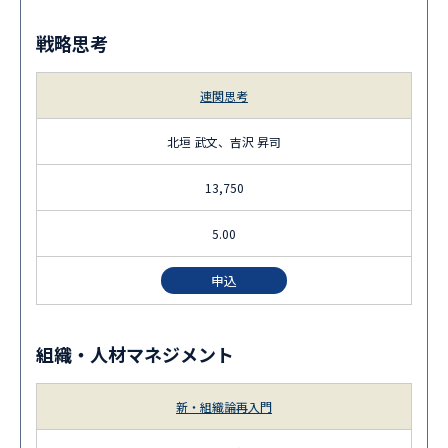
戦略思考
連関思考
北垣 武文、吉沢 昇司
13,750
5.00
申込
組織・人材マネジメント
新・組織論再入門