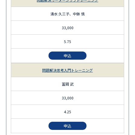
清水 久三子、中鉢 慎
33,000
5.75
申込
問題解決思考入門トレーニング
冨岡 武
33,000
4.25
申込