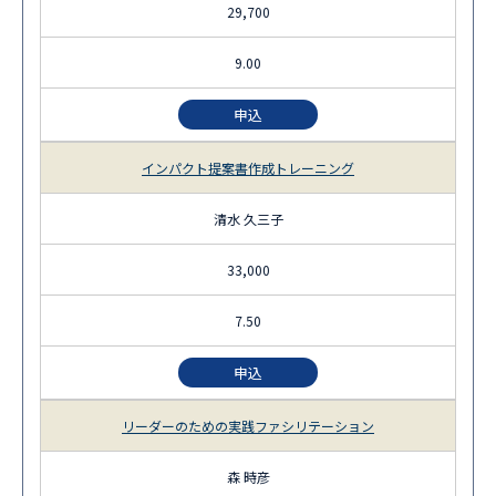
29,700
9.00
申込
インパクト提案書作成トレーニング
清水 久三子
33,000
7.50
申込
リーダーのための実践ファシリテーション
森 時彦