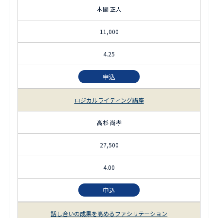
本間 正人
11,000
4.25
申込
ロジカルライティング講座
高杉 尚孝
27,500
4.00
申込
話し合いの成果を高めるファシリテーション