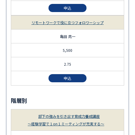
申込
リモートワークで役に立つフォロワーシップ
亀田 亮一
5,500
2.75
申込
階層別
部下の強みを引き出す育成力養成講座
～経験学習で１on１ミーティングが充実する～