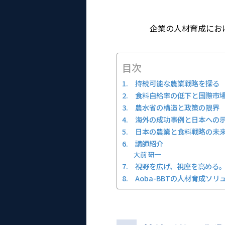
企業の人材育成におけ
目次
1. 持続可能な農業戦略を探る
2. 食料自給率の低下と国際市
3. 農水省の構造と政策の限界
4. 海外の成功事例と日本への
5. 日本の農業と食料戦略の未
6. 講師紹介
大前 研一
7. 視野を広げ、視座を高める。A
8. Aoba-BBTの人材育成ソ