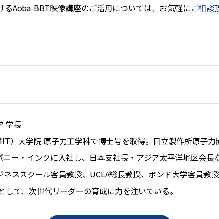
るAoba-BBT映像講座のご活用については、お気軽に
ご相談
 学長
IT）大学院 原子力工学科で博士号を取得。日立製作所原子力開
パニー・インクに入社し、日本支社長・アジア太平洋地区会長な
ジネススクール客員教授、UCLA総長教授、ボンド大学客員教
長として、次世代リーダーの育成に力を注いでいる。