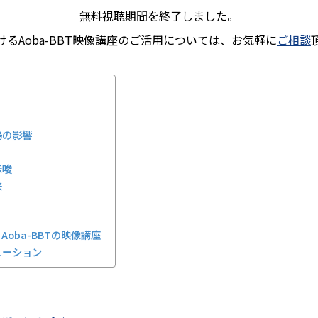
無料視聴期間を終了しました。
るAoba-BBT映像講座のご活用については、お気軽に
ご相談
場の影響
示唆
来
oba-BBTの映像講座
リューション