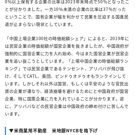
0％以上保有する企業の比率は2023年末時点で50％となったこ
とが分かりました。一方10％未満の企業の比率は37％だった
ということで、国有企業が幅を利かせて民業を圧迫する国進民
退が止まらない現状としています。
「中国上場企業100社の時価総額シェア」によると、2019年に
は民営企業の時価総額が国営企業を抜きましたが、中国政府が
強制的に国営企業に力を入れ始め、今はまた国営企業が民営企
業を追い抜こうとしています。「上場中国企業の時価総額ラン
キング」では民営企業であるテンセント、アリババが飛び抜
け、そしてCATL、美団、ピンドゥオドゥオもランクインして
います。しかしそれ以外は国営、もしくは平安のような官民出
資の企業が連なり、経済崩壊を避けるためにと中国政府が国営
企業、特に国策企業に力を入れていることが分かります。逆
に、アリババなどの民営企業は中国政府の締め付けに苦しんで
います。
▼米商業用不動産 米地銀NYCBを格下げ