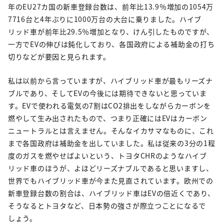
年のEU27カ国の新車登録台数は、前年比13.9％増加の1054万
7716台と4年ぶりに1000万台の大台に乗りました。ハイブ
リッド車が前年比29.5％増加となり、けん引したものですが、
一方でEVの伸びは鈍化しており、各国政府による補助金の打ち
切りなどが要因と見られます。
私は以前から言っていますが、ハイブリッド車が最もリーズナ
ブルであり、そしてEVの今後には期待できないと思っていま
す。EVで使われる電気の7割はCO2排出をしながらカーボンを
燃やして生み出されたもので、つまり正確にはEVはカーボン
ニュートラルとは言えません。そんなイカサマなものに、これ
まで各国政府は補助金を出していました。私は従来の3分の1程
度のガスを燃やせばよいという、トヨタCHRのようなハイブ
リッド車のほうが、よほどリーズナブルであると思いますし、
世界でもハイブリッド車が今また見直されています。欧州での
新車登録台数の割合は、ハイブリッド車はEVの倍近くであり、
そうなるとトヨタなど、日本勢の強さが際立つことになるで
しょう。