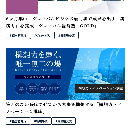
6ヶ月集中！グローバルビジネス最前線で成果を出す「実
践力」を養成「グローバル経営塾：GOLD」
#経営者育成
#グローバル
#異業種交流
答えのない時代でゼロから未来を構想する「構想力・イ
ノベーション講座」
#経営者育成
#新規事業
#異業種交流